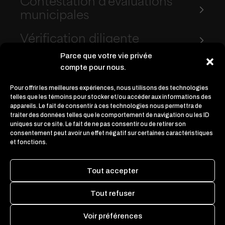
Contestation d'évaluations
municipales
Vérification diligente
Parce que votre vie privée
Litiges
compte pour nous.
Tous nos services
Pour offrir les meilleures expériences, nous utilisons des technologies
telles que les témoins pour stocker et/ou accéder aux informations des
appareils. Le fait de consentir à ces technologies nous permettra de
traiter des données telles que le comportement de navigation ou les ID
uniques sur ce site. Le fait de ne pas consentir ou de retirer son
consentement peut avoir un effet négatif sur certaines caractéristiques
et fonctions.
Tout accepter
Services
Carrière
À propos
Tout refuser
Nous joindre
Voir préférences
© 2026 - tous droits réservés - BBD et associés inc., Évaluateurs agréés –