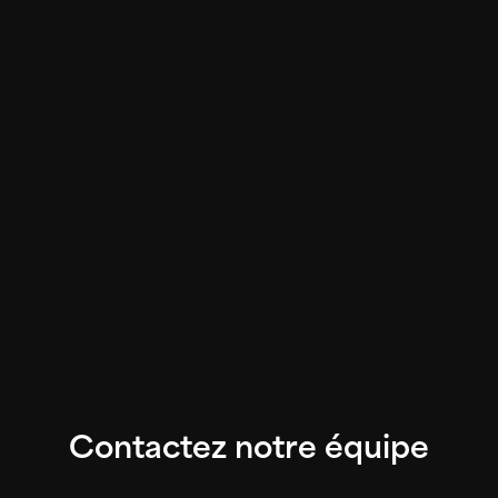
Accompagnement de A à Z pour transformer
vos projets en réussites durables
En faisant appel à BBD, vous bénéficiez d’un
accompagnement personnalisét, de l’idéation à
la concrétisation, pour transformer vos projets
immobiliers en réussites durables et rentables.
Prenez rendez-vous dès maintenant pour
discuter de votre projet et découvrir comment
notre expertise peut faire la différence.
Contactez notre équipe